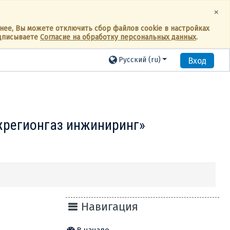
×
енее, Вы можете отключить сбор файлов cookie в настройках
дписываете
Согласие на обработку персональных данных
.
Русский ‎(ru)‎
Вход
жрегионгаз инжиниринг»
Навигация